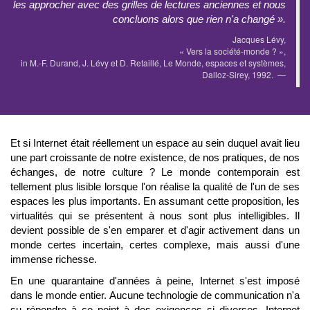
les approcher avec des grilles de lectures anciennes et nous
concluons alors que rien n'a changé ».
Jacques Lévy,
« Vers la société-monde ? »,
in M.-F. Durand, J. Lévy et D. Retaillé, Le Monde, espaces et systèmes,
Dalloz-Sirey, 1992.
Et si Internet était réellement un espace au sein duquel avait lieu
une part croissante de notre existence, de nos pratiques, de nos
échanges, de notre culture ? Le monde contemporain est
tellement plus lisible lorsque l'on réalise la qualité de l'un de ses
espaces les plus importants. En assumant cette proposition, les
virtualités qui se présentent à nous sont plus intelligibles. Il
devient possible de s'en emparer et d'agir activement dans un
monde certes incertain, certes complexe, mais aussi d'une
immense richesse.
En une quarantaine d'années à peine, Internet s'est imposé
dans le monde entier. Aucune technologie de communication n'a
su répondre à ce point à des exigences si diverses. Internet