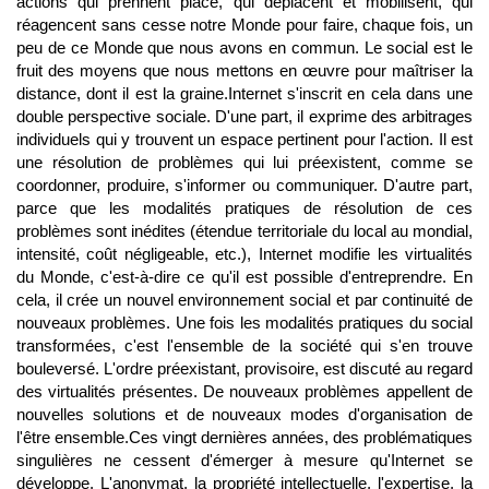
actions qui prennent place, qui déplacent et mobilisent, qui
réagencent sans cesse notre Monde pour faire, chaque fois, un
peu de ce Monde que nous avons en commun. Le social est le
fruit des moyens que nous mettons en œuvre pour maîtriser la
distance, dont il est la graine.Internet s'inscrit en cela dans une
double perspective sociale. D'une part, il exprime des arbitrages
individuels qui y trouvent un espace pertinent pour l'action. Il est
une résolution de problèmes qui lui préexistent, comme se
coordonner, produire, s'informer ou communiquer. D'autre part,
parce que les modalités pratiques de résolution de ces
problèmes sont inédites (étendue territoriale du local au mondial,
intensité, coût négligeable, etc.), Internet modifie les virtualités
du Monde, c'est-à-dire ce qu'il est possible d'entreprendre. En
cela, il crée un nouvel environnement social et par continuité de
nouveaux problèmes. Une fois les modalités pratiques du social
transformées, c'est l'ensemble de la société qui s'en trouve
bouleversé. L'ordre préexistant, provisoire, est discuté au regard
des virtualités présentes. De nouveaux problèmes appellent de
nouvelles solutions et de nouveaux modes d'organisation de
l'être ensemble.Ces vingt dernières années, des problématiques
singulières ne cessent d'émerger à mesure qu'Internet se
développe. L'anonymat, la propriété intellectuelle, l'expertise, la